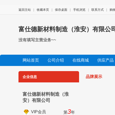
返回主站
|
收藏本页
|
保存桌面
|
手机浏览
|
联系方式
|
购
富仕德新材料制造（淮安）有限公
没有填写主营业务~~
网站首页
公司介绍
在线商城
供应产品
公司视频
展会信息
友情链接
品牌展示
企业信息
富仕德新材料制造（淮
安）有限公司
3
VIP会员
第
年